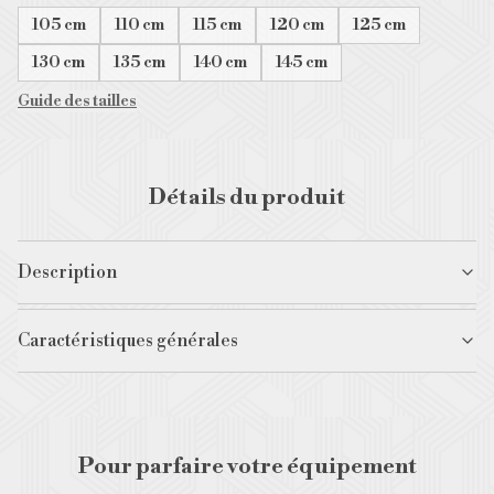
105
cm
110
cm
115
cm
120
cm
125
cm
130
cm
135
cm
140
cm
145
cm
Guide des tailles
Détails du produit
Description
Caractéristiques générales
Pour parfaire votre équipement