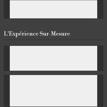
Où sont fabriquées vos créations ?
L'Expérience Sur-Mesure
Comment puis-je essayer une selle Meyer
Selles ?
Quelles sont les options de
personnalisation disponibles sur vos
selles ?