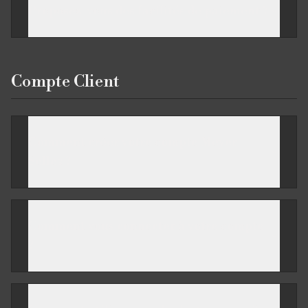
Proposez-vous des facilités de paiement ?
Compte Client
Comment créer votre compte Meyer
Selles ?
Comment vous connecter à votre compte
?