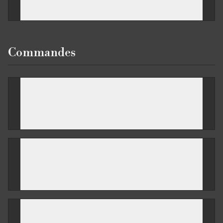
Comment utiliser mon budget sponsor ?
Commandes
Comment passer une commande
d'accessoires ?
Comment commander une selle de sport
Meyer Selles ?
Comment annuler ma commande ?