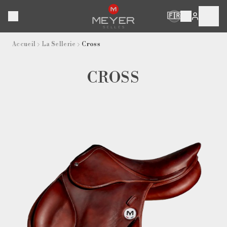
🇫🇷
Accueil
La Sellerie
Cross
CROSS